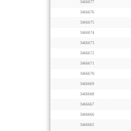
3466677
3466676
3466675
3466674
3466673
3466672
3466671
3466670
3466669
3466668
3466667
3466666
3466665