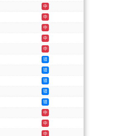
中
中
中
中
中
错
错
错
错
错
中
中
中