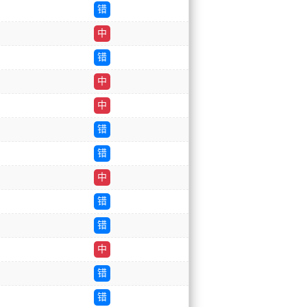
错
中
错
中
中
错
错
中
错
错
中
错
错