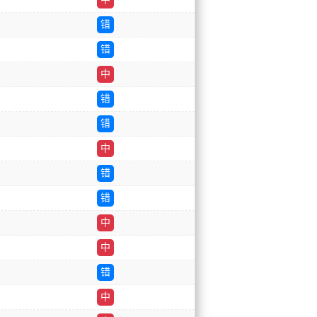
错
错
中
错
错
中
错
错
中
中
错
中