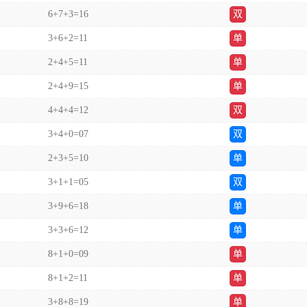
6+7+3=16
双
3+6+2=11
单
2+4+5=11
单
2+4+9=15
单
4+4+4=12
双
3+4+0=07
双
2+3+5=10
单
3+1+1=05
双
3+9+6=18
单
3+3+6=12
单
8+1+0=09
单
8+1+2=11
单
3+8+8=19
单