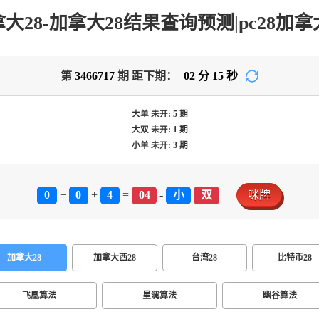
第
3466717
期 距下期：
02
分
15
秒
大单
未开:
5
期
大双
未开:
1
期
小单
未开:
3
期
0
+
0
+
4
=
04
-
小
双
咪牌
加拿大28
加拿大西28
台湾28
比特币28
飞凰算法
星澜算法
幽谷算法