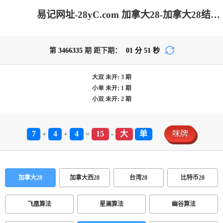
易记网址-28yC.com 加拿大28-加拿大28结果查询预测|pc28加拿大官网|加拿大pc开奖官网网站|飞飞28加拿大在线预测
第
3466335
期 距下期：
01
分
51
秒
大双
未开:
3
期
小单
未开:
1
期
小双
未开:
2
期
7
4
4
15
大
单
咪牌
+
+
=
-
加拿大28
加拿大西28
台湾28
比特币28
飞凰算法
星澜算法
幽谷算法