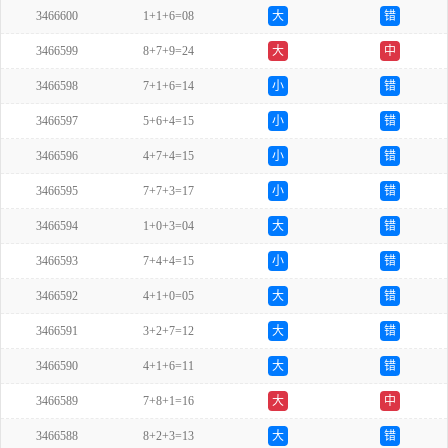
3466600
1+1+6=08
大
错
3466599
8+7+9=24
大
中
3466598
7+1+6=14
小
错
3466597
5+6+4=15
小
错
3466596
4+7+4=15
小
错
3466595
7+7+3=17
小
错
3466594
1+0+3=04
大
错
3466593
7+4+4=15
小
错
3466592
4+1+0=05
大
错
3466591
3+2+7=12
大
错
3466590
4+1+6=11
大
错
3466589
7+8+1=16
大
中
3466588
8+2+3=13
大
错