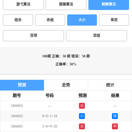
游弋算法
银锋算法
鹤舞算法
组合
杀组
大小
单双
双项
双组
100期 正确：50 期 错误：50 期
正确率：50%
预测
走势
统计
期号
号码
预测
结果
3466603
---
大
---
双
3466602
8+9+1=18
小
错
3466601
3+8+9=20
大
中