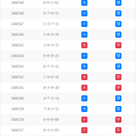
3466549
0+0+1=01
大
错
3466548
8+7+0=15
小
错
3466547
5+3+7=15
小
错
3466546
3+8+9=20
小
错
3466545
3+9+3=15
大
中
3466544
9+8+8=25
小
错
3466543
0+7+5=12
大
错
3466542
1+9+6=16
大
中
3466541
8+3+9=20
大
中
3466540
4+7+3=14
小
错
3466539
7+4+1=12
大
错
3466538
0+6+0=06
小
中
3466537
0+1+2=03
小
中