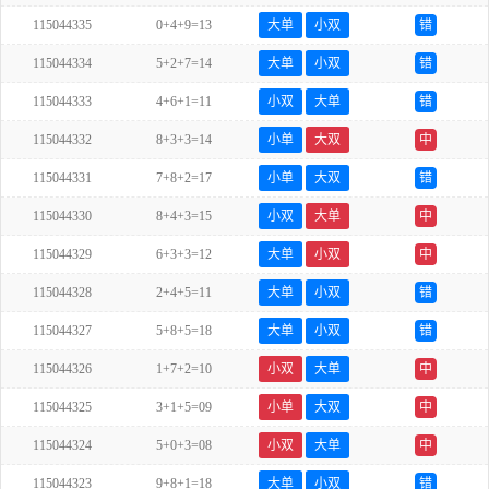
115044335
0+4+9=13
大单
小双
错
115044334
5+2+7=14
大单
小双
错
115044333
4+6+1=11
小双
大单
错
115044332
8+3+3=14
小单
大双
中
115044331
7+8+2=17
小单
大双
错
115044330
8+4+3=15
小双
大单
中
115044329
6+3+3=12
大单
小双
中
115044328
2+4+5=11
大单
小双
错
115044327
5+8+5=18
大单
小双
错
115044326
1+7+2=10
小双
大单
中
115044325
3+1+5=09
小单
大双
中
115044324
5+0+3=08
小双
大单
中
115044323
9+8+1=18
大单
小双
错