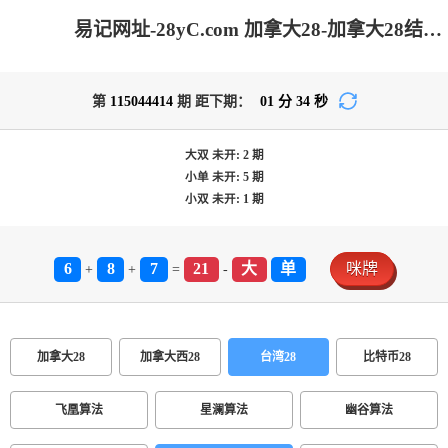
易记网址-28yC.com 加拿大28-加拿大28结果查询预测|pc28加拿大官网|加拿大pc开奖官网网站|飞飞28加拿大在线预测
第
115044414
期 距下期：
01
分
34
秒
大双
未开:
2
期
小单
未开:
5
期
小双
未开:
1
期
6
8
7
21
大
单
咪牌
+
+
=
-
加拿大28
加拿大西28
台湾28
比特币28
飞凰算法
星澜算法
幽谷算法