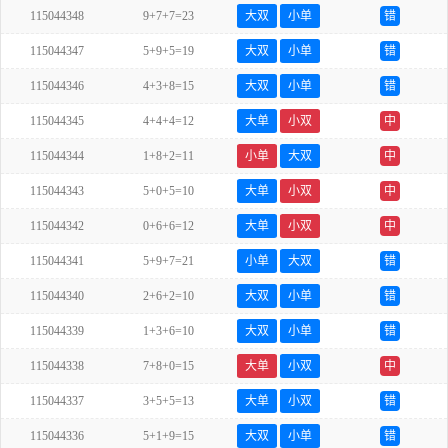
115044348
9+7+7=23
大双
小单
错
115044347
5+9+5=19
大双
小单
错
115044346
4+3+8=15
大双
小单
错
115044345
4+4+4=12
大单
小双
中
115044344
1+8+2=11
小单
大双
中
115044343
5+0+5=10
大单
小双
中
115044342
0+6+6=12
大单
小双
中
115044341
5+9+7=21
小单
大双
错
115044340
2+6+2=10
大双
小单
错
115044339
1+3+6=10
大双
小单
错
115044338
7+8+0=15
大单
小双
中
115044337
3+5+5=13
大单
小双
错
115044336
5+1+9=15
大双
小单
错