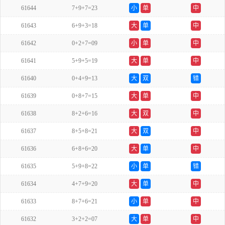
61644
7+9+7=23
小
单
中
61643
6+9+3=18
大
单
中
61642
0+2+7=09
小
单
中
61641
5+9+5=19
大
单
中
61640
0+4+9=13
大
双
错
61639
0+8+7=15
大
单
中
61638
8+2+6=16
大
双
中
61637
8+5+8=21
大
双
中
61636
6+8+6=20
大
单
中
61635
5+9+8=22
小
单
错
61634
4+7+9=20
大
单
中
61633
8+7+6=21
小
单
中
61632
3+2+2=07
大
单
中