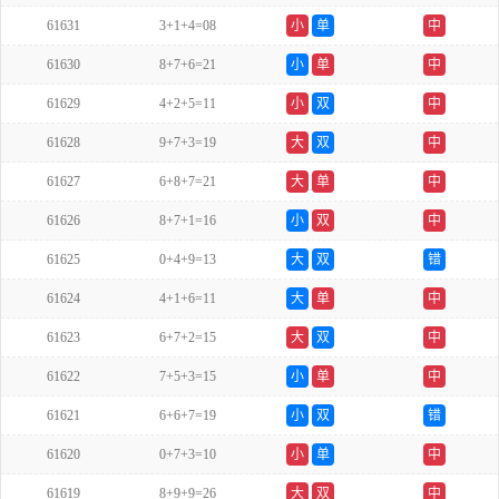
61631
3+1+4=08
小
单
中
61630
8+7+6=21
小
单
中
61629
4+2+5=11
小
双
中
61628
9+7+3=19
大
双
中
61627
6+8+7=21
大
单
中
61626
8+7+1=16
小
双
中
61625
0+4+9=13
大
双
错
61624
4+1+6=11
大
单
中
61623
6+7+2=15
大
双
中
61622
7+5+3=15
小
单
中
61621
6+6+7=19
小
双
错
61620
0+7+3=10
小
单
中
61619
8+9+9=26
大
双
中