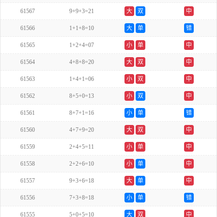
61567
9+9+3=21
大
双
中
61566
1+1+8=10
大
单
错
61565
1+2+4=07
小
单
中
61564
4+8+8=20
大
双
中
61563
1+4+1=06
小
双
中
61562
8+5+0=13
小
双
中
61561
8+7+1=16
小
单
错
61560
4+7+9=20
大
双
中
61559
2+4+5=11
小
单
中
61558
2+2+6=10
小
单
中
61557
9+3+6=18
大
单
中
61556
7+3+8=18
小
单
错
61555
5+0+5=10
大
双
中