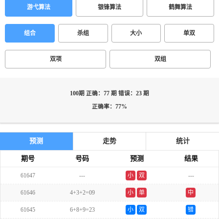
游弋算法
银锋算法
鹤舞算法
组合
杀组
大小
单双
双项
双组
100期 正确：77 期 错误：23 期
正确率：77%
预测
走势
统计
期号
号码
预测
结果
61647
---
小
双
---
61646
4+3+2=09
小
单
中
61645
6+8+9=23
小
双
错