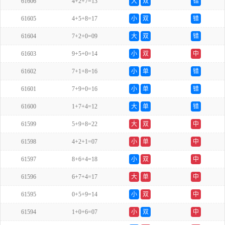
61606
4+2+7=13
大
双
错
61605
4+5+8=17
小
双
错
61604
7+2+0=09
大
双
错
61603
9+5+0=14
小
双
中
61602
7+1+8=16
小
单
错
61601
7+9+0=16
小
单
错
61600
1+7+4=12
大
单
错
61599
5+9+8=22
大
双
中
61598
4+2+1=07
小
单
中
61597
8+6+4=18
小
双
中
61596
6+7+4=17
大
单
中
61595
0+5+9=14
小
双
中
61594
1+0+6=07
小
双
中