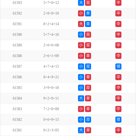
61593
5+7+0=12
大
双
中
61592
2+8+0=10
小
单
中
61591
8+2+4=14
大
单
中
61590
5+7+4=16
小
双
中
61589
2+0+6=08
小
双
中
61588
2+6+1=09
小
单
中
61587
4+7+4=15
小
双
错
61586
8+4+9=21
小
单
中
61585
3+9+6=18
小
双
中
61584
9+2+0=11
大
单
中
61583
7+2+0=09
小
单
中
61582
0+6+9=15
小
双
错
61581
0+2+3=05
大
单
中