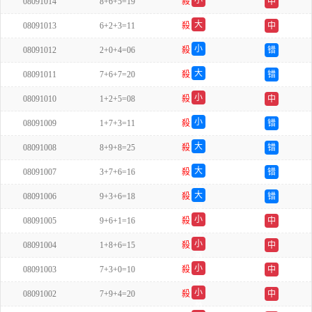
小
08091014
8+6+5=19
殺
中
单
大
08091013
6+2+3=11
殺
中
双
小
08091012
2+0+4=06
殺
错
双
大
08091011
7+6+7=20
殺
错
双
小
08091010
1+2+5=08
殺
中
单
小
08091009
1+7+3=11
殺
错
单
大
08091008
8+9+8=25
殺
错
单
大
08091007
3+7+6=16
殺
错
双
大
08091006
9+3+6=18
殺
错
双
小
08091005
9+6+1=16
殺
中
双
小
08091004
1+8+6=15
殺
中
单
小
08091003
7+3+0=10
殺
中
单
小
08091002
7+9+4=20
殺
中
单